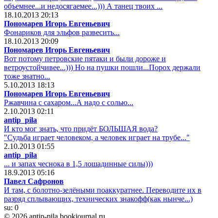
объемнее...и недосягаемее...))) А танец твоих ...
18.10.2013 20:13
Пономарев Игорь Евгеньевич
Фонариков для эльфов развесить...
18.10.2013 20:09
Пономарев Игорь Евгеньевич
Вот потому петровские пятаки и были дороже и
ветроустойчивее...))) Но на пушки пошли...Порох держали
тоже знатно...
5.10.2013 18:13
Пономарев Игорь Евгеньевич
Ржавчина с сахаром...А надо с солью...
2.10.2013 02:11
antip_pila
И кто мог знать, что придёт БОЛЬШАЯ вода?
"Судьба играет человеком, а человек играет на трубе..."
2.10.2013 01:55
antip_pila
... и запах чеснока в 1,5 лошадинные силы)))
18.9.2013 05:16
Павел Сафронов
И там, с болотно-зелёными поаккуратнее. Переводите их в
разряд сплывающих, технических знакофф(как нынче...)
su:
0
© 2026 antip-pila.bookjournal.ru