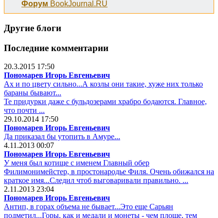
Форум
BookJournal.RU
Другие блоги
Последние комментарии
20.3.2015 17:50
Пономарев Игорь Евгеньевич
Ах и по цвету сильно...А козлы они такие, хуже них только
бараны бывают...
Те придурки даже с бульдозерами храбро бодаются. Главное,
что почти ...
29.10.2014 17:50
Пономарев Игорь Евгеньевич
Да приказал бы утопить в Амуре...
4.11.2013 00:07
Пономарев Игорь Евгеньевич
У меня был котище с именем Главный обер
Филимонимейстер, в простонародье Филя. Очень обижался на
краткое имя...Следил чтоб выговаривали правильно. ...
2.11.2013 23:04
Пономарев Игорь Евгеньевич
Антип, в горах объема не бывает...Это еще Сарьян
подметил...Горы, как и медали и монеты - чем площе, тем