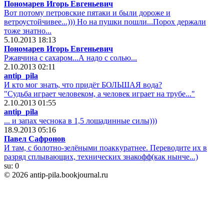
Пономарев Игорь Евгеньевич
Вот потому петровские пятаки и были дороже и
ветроустойчивее...))) Но на пушки пошли...Порох держали
тоже знатно...
5.10.2013 18:13
Пономарев Игорь Евгеньевич
Ржавчина с сахаром...А надо с солью...
2.10.2013 02:11
antip_pila
И кто мог знать, что придёт БОЛЬШАЯ вода?
"Судьба играет человеком, а человек играет на трубе..."
2.10.2013 01:55
antip_pila
... и запах чеснока в 1,5 лошадинные силы)))
18.9.2013 05:16
Павел Сафронов
И там, с болотно-зелёными поаккуратнее. Переводите их в
разряд сплывающих, технических знакофф(как нынче...)
su:
0
© 2026 antip-pila.bookjournal.ru