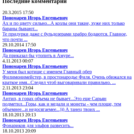
Последние комментарии
20.3.2015 17:50
Пономарев Игорь Евгеньевич
Ах и по цвету сильно...А козлы они такие, хуже них только
бараны бывают...
Те придурки даже с бульдозерами храбро бодаются. Главное,
что почти ...
29.10.2014 17:50
Пономарев Игорь Евгеньевич
Да приказал бы утопить в Амуре...
4.11.2013 00:07
Пономарев Игорь Евгеньевич
У меня был котище с именем Главный обер
Филимонимейстер, в простонародье Филя. Очень обижался на
краткое имя...Следил чтоб выговаривали правильно. ...
2.11.2013 23:04
Пономарев Игорь Евгеньевич
Антип, в горах объема не бывает...Это еще Сарьян
подметил...Горы, как и медали и монеты - чем площе, тем
объемнее...и недосягаемее...))) А танец твоих ...
18.10.2013 20:13
Пономарев Игорь Евгеньевич
Фонариков для эльфов развесить...
18.10.2013 20:09