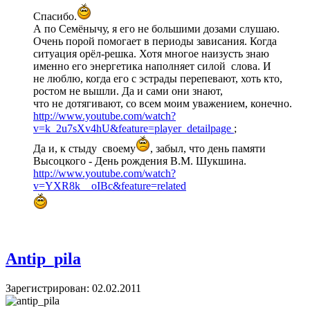
Спасибо.
А по Семёнычу, я его не большими дозами слушаю.
Очень порой помогает в периоды зависания. Когда
ситуация орёл-решка. Хотя многое наизусть знаю
именно его энергетика наполняет силой слова. И
не люблю, когда его с эстрады перепевают, хоть кто,
ростом не вышли. Да и сами они знают,
что не дотягивают, со всем моим уважением, конечно.
http://www.youtube.com/watch?
v=k_2u7sXv4hU&feature=player_detailpage
;
Да и, к стыду своему
, забыл, что день памяти
Высоцкого - День рождения В.М. Шукшина.
http://www.youtube.com/watch?
v=YXR8k__oIBc&feature=related
Antip_pila
Зарегистрирован: 02.02.2011