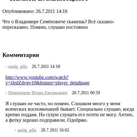
Опубликовано: 26.7.2011 14:16
Что о Владимире Семёновиче скажешь? Всё сказано-
пересказано. Помню, слушаю постоянно
Комментарии
•
antip_pila
26.7.2011 14:18
http://www.youtube.com/watch?
v=iJedZdvgy10&feature=player_detailpage
•
Пономарев Игорь Евгеньевич
28.7.2011 00:59
Я слушаю не часто, но помню. Слишком много у меня
всяческих воспоминаний бывает. Специально слушаю, когда
крепко поддам. На сухую слушать его почти не могу. Антип,
а фотку хорошо подправили. Одобряю.
•
antip_pila
28.7.2011 16:02