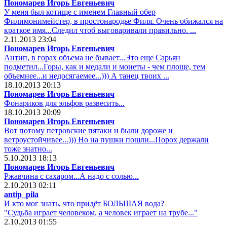
Пономарев Игорь Евгеньевич
У меня был котище с именем Главный обер
Филимонимейстер, в простонародье Филя. Очень обижался на
краткое имя...Следил чтоб выговаривали правильно. ...
2.11.2013 23:04
Пономарев Игорь Евгеньевич
Антип, в горах объема не бывает...Это еще Сарьян
подметил...Горы, как и медали и монеты - чем площе, тем
объемнее...и недосягаемее...))) А танец твоих ...
18.10.2013 20:13
Пономарев Игорь Евгеньевич
Фонариков для эльфов развесить...
18.10.2013 20:09
Пономарев Игорь Евгеньевич
Вот потому петровские пятаки и были дороже и
ветроустойчивее...))) Но на пушки пошли...Порох держали
тоже знатно...
5.10.2013 18:13
Пономарев Игорь Евгеньевич
Ржавчина с сахаром...А надо с солью...
2.10.2013 02:11
antip_pila
И кто мог знать, что придёт БОЛЬШАЯ вода?
"Судьба играет человеком, а человек играет на трубе..."
2.10.2013 01:55